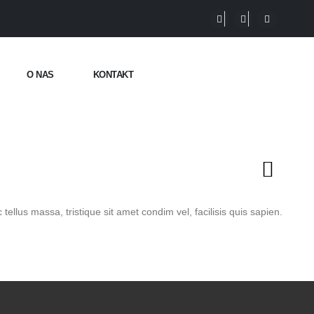
O NAS
KONTAKT
 tellus massa, tristique sit amet condim vel, facilisis quis sapien.