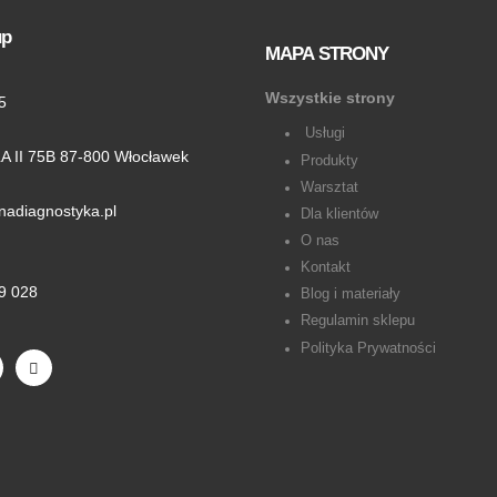
up
MAPA STRONY
Wszystkie strony
5
Usługi
 II 75B 87-800 Włocławek
Produkty
Warsztat
nadiagnostyka.pl
Dla klientów
O nas
Kontakt
9 028
Blog i materiały
Regulamin sklepu
Polityka Prywatności