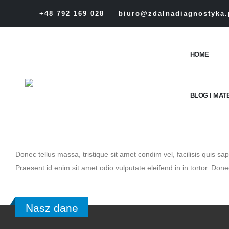
+48 792 169 028
biuro@zdalnadiagnostyka.
HOME
BLOG I MAT
Donec tellus massa, tristique sit amet condim vel, facilisis quis sap
Praesent id enim sit amet odio vulputate eleifend in in tortor. Donec
Nasz dane