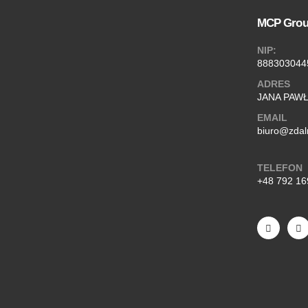
MCP Gro
NIP:
888303044
ADRES
JANA PAWŁA
EMAIL
biuro@zdal
TELEFON
+48 792 16