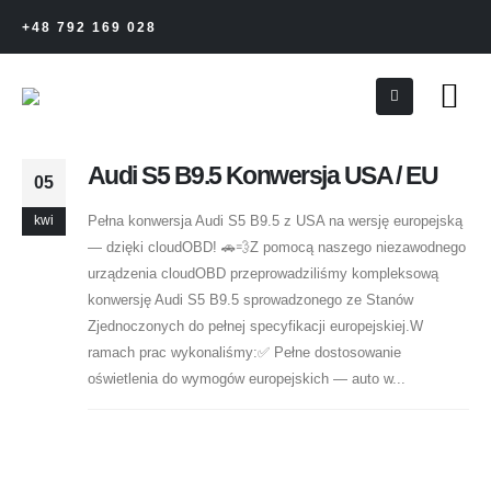
+48 792 169 028
Audi S5 B9.5 Konwersja USA / EU
05
Pełna konwersja Audi S5 B9.5 z USA na wersję europejską
kwi
— dzięki cloudOBD! 🚗💨Z pomocą naszego niezawodnego
urządzenia cloudOBD przeprowadziliśmy kompleksową
konwersję Audi S5 B9.5 sprowadzonego ze Stanów
Zjednoczonych do pełnej specyfikacji europejskiej.W
ramach prac wykonaliśmy:✅ Pełne dostosowanie
oświetlenia do wymogów europejskich — auto w...