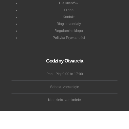
Dla klientów
O nas
Kontakt
Blog i materiały
Regulamin sklepu
Polityka Prywatności
Godziny Otwarcia
Pon - Pią: 9:00 to 17:00
Sobota: zamknięte
Niedziela: zamknięte