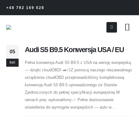
+48 792 169 028
Audi S5 B9.5 Konwersja USA / EU
05
Pełna konwersja Audi S5 B9.5 z USA na wersję europejską
kwi
— dzięki cloudOBD! 🚗💨Z pomocą naszego niezawodnego
urządzenia cloudOBD przeprowadziliśmy kompleksową
konwersję Audi S5 B9.5 sprowadzonego ze Stanów
Zjednoczonych do pełnej specyfikacji europejskiej.W
ramach prac wykonaliśmy:✅ Pełne dostosowanie
oświetlenia do wymogów europejskich — auto w...