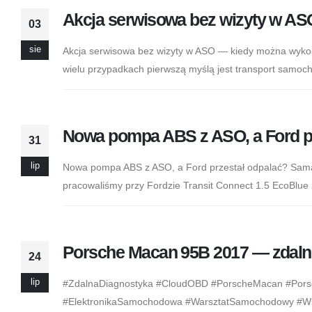
Akcja serwisowa bez wizyty w AS
03
sie
Akcja serwisowa bez wizyty w ASO — kiedy można wykon
wielu przypadkach pierwszą myślą jest transport samoch
Nowa pompa ABS z ASO, a Ford p
31
lip
Nowa pompa ABS z ASO, a Ford przestał odpalać? Sama
pracowaliśmy przy Fordzie Transit Connect 1.5 EcoBlue
Porsche Macan 95B 2017 — zdaln
24
lip
#ZdalnaDiagnostyka #CloudOBD #PorscheMacan #Por
#ElektronikaSamochodowa #WarsztatSamochodowy #Ws