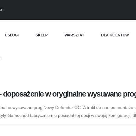
pl
USŁUGI
SKLEP
WARSZTAT
DLA KLIENTÓW
D
 doposażenie w oryginalne wysuwane pro
nalne wysuwane progiNowy Defender OCTA trafił do nas po montażu
ły. Samochód fabrycznie nie posiadał tej opcji w swojej konfiguracji, d