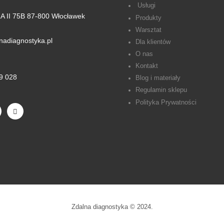
Usługi
 II 75B 87-800 Włocławek
Produkty
Warsztat
nadiagnostyka.pl
Dla klientów
O nas
Kontakt
9 028
Blog i materiały
Regulamin sklepu
Polityka Prywatności
Zdalna diagnostyka © 2024.