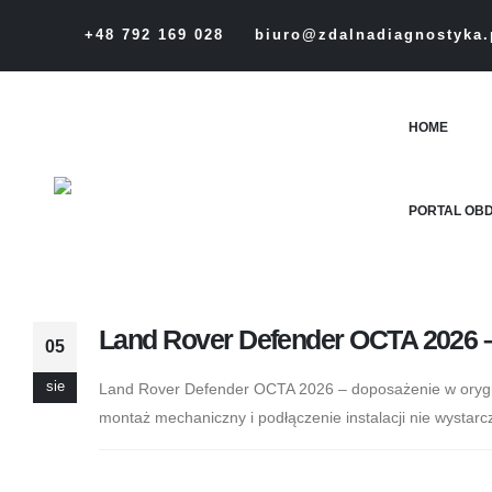
+48 792 169 028
biuro@zdalnadiagnostyka.
HOME
PORTAL OB
Land Rover Defender OCTA 2026 –
05
sie
Land Rover Defender OCTA 2026 – doposażenie w orygi
montaż mechaniczny i podłączenie instalacji nie wystarczy