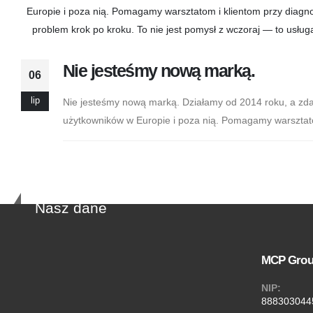
Nie jesteśmy nową marką.
06
lip
Nie jesteśmy nową marką. Działamy od 2014 roku, a zda
użytkowników w Europie i poza nią. Pomagamy warsztatom
Nasz dane
MCP Gro
NIP:
888303044