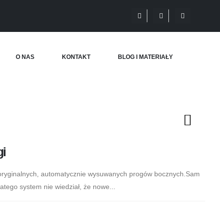
O NAS
KONTAKT
BLOG I MATERIAŁY
gi
 oryginalnych, automatycznie wysuwanych progów bocznych.Sam
latego system nie wiedział, że nowe...