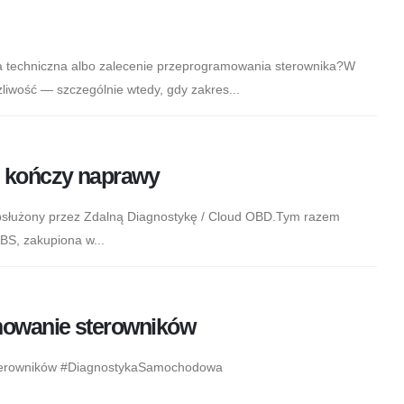
ia techniczna albo zalecenie przeprogramowania sterownika?W
liwość — szczególnie wtedy, gdy zakres...
e kończy naprawy
bsłużony przez Zdalną Diagnostykę / Cloud OBD.Tym razem
BS, zakupiona w...
mowanie sterowników
erowników #DiagnostykaSamochodowa