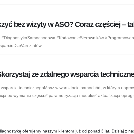
ć bez wizyty w ASO? Coraz częściej – tak,
OBD #DiagnostykaSamochodowa #KodowanieSterowników #Programowani
parcieDlaWarsztatów
 Skorzystaj ze zdalnego wsparcia techniczn
ego wsparcia technicznegoMasz w warsztacie samochód, w którym napra
acja po wymianie części✅ parametryzacja modułu✅ aktualizacja opro