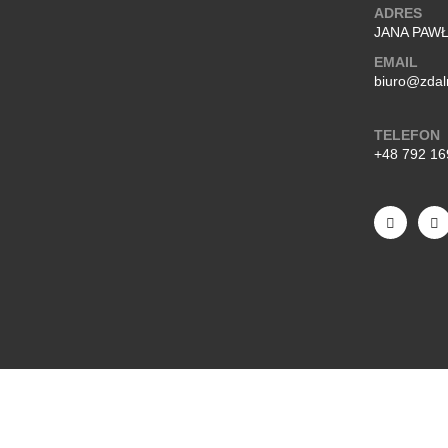
ADRES
JANA PAWŁA
EMAIL
biuro@zdal
TELEFON
+48 792 16