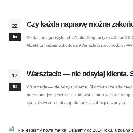
Czy każdą naprawę można zakończy
22
lip
🌐 zdalnadiagnostyka.pl #ZdalnaDiagnostyka #Cloud
#ElektronikaSamochodowa #WarsztatSamochodowy #Ws
Warsztacie — nie odsyłaj klienta.
17
lip
Warsztacie — nie odsyłaj klienta. Skorzystaj ze zdaln
potrzebne jest jeszcze:✅ kodowanie sterownika✅ adapt
specjalistyczna✅ dostęp do funkcji zabezpieczonych...