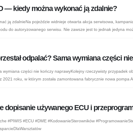
O — kiedy można wykonać ją zdalnie?
ać ją zdalnieNa pojeździe widnieje otwarta akcja serwisowa, kampan
odu do autoryzowanego serwisu. Nie zawsze jest to jednak jedyna moż
rzestał odpalać? Sama wymiana części ni
 wymiana części nie kończy naprawyKolejny rzeczywisty przypadek o
 z 2021 roku, w którym została zamontowana fabrycznie nowa pompa A
e dopisanie używanego ECU i przeprogra
sche #PIWIS #ECU #DME #KodowanieSterowników #ProgramowanieSt
parcieDlaWarsztatów