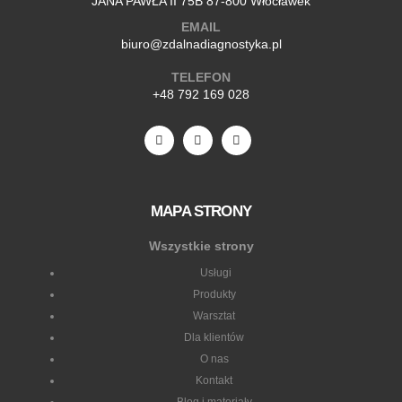
JANA PAWŁA II 75B 87-800 Włocławek
EMAIL
biuro@zdalnadiagnostyka.pl
TELEFON
+48 792 169 028
MAPA STRONY
Wszystkie strony
Usługi
Produkty
Warsztat
Dla klientów
O nas
Kontakt
Blog i materiały