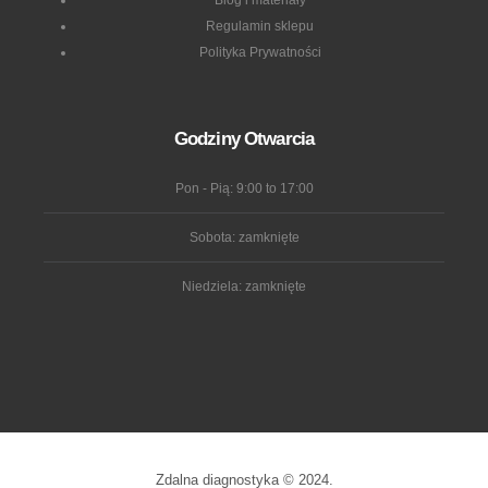
Regulamin sklepu
Polityka Prywatności
Godziny Otwarcia
Pon - Pią: 9:00 to 17:00
Sobota: zamknięte
Niedziela: zamknięte
Zdalna diagnostyka © 2024.