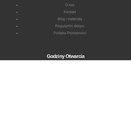
Godziny Otwarcia
Pon - Pią: 9:00 to 17:00
Sobota: zamknięte
Niedziela: zamknięte
Zdalna diagnostyka © 2024.