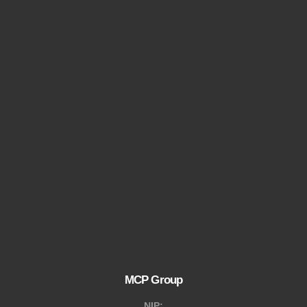
MCP Group
NIP:
8883030445
ADRES
JANA PAWŁA II 75B 87-800 Włocławek
EMAIL
biuro@zdalnadiagnostyka.pl
TELEFON