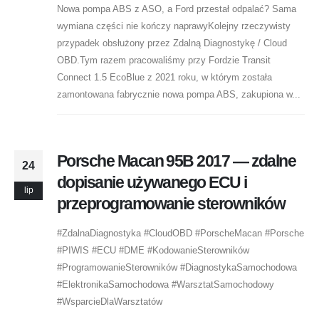
Nowa pompa ABS z ASO, a Ford przestał odpalać? Sama
wymiana części nie kończy naprawyKolejny rzeczywisty
przypadek obsłużony przez Zdalną Diagnostykę / Cloud
OBD.Tym razem pracowaliśmy przy Fordzie Transit
Connect 1.5 EcoBlue z 2021 roku, w którym została
zamontowana fabrycznie nowa pompa ABS, zakupiona w...
Porsche Macan 95B 2017 — zdalne
24
dopisanie używanego ECU i
lip
przeprogramowanie sterowników
#ZdalnaDiagnostyka #CloudOBD #PorscheMacan #Porsche
#PIWIS #ECU #DME #KodowanieSterowników
#ProgramowanieSterowników #DiagnostykaSamochodowa
#ElektronikaSamochodowa #WarsztatSamochodowy
#WsparcieDlaWarsztatów